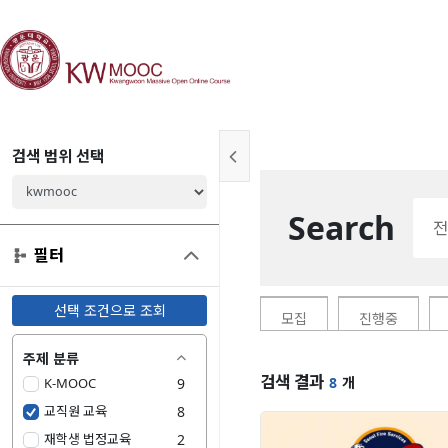
검색 범위 선택

Search
전

필터
선택 조건으로 조회
모집
진행중
주제 분류

검색 결과
8
개
K-MOOC
9
교직원 교육
8
재학생 법정교육
2