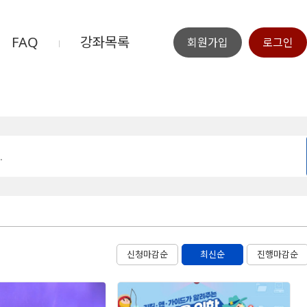
FAQ
강좌목록
회원가입
로그인
신청마감순
최신순
진행마감순