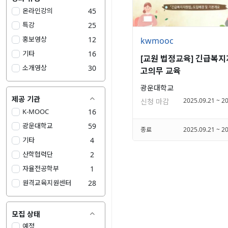
온라인강의
45
특강
25
홍보영상
12
kwmooc
기타
16
[교원 법정교육] 긴급복지
소개영상
30
고의무 교육
광운대학교
제공 기관

2025.09.21 ~ 2
신청 마감
K-MOOC
16
광운대학교
59
종료
2025.09.21 ~ 2
기타
4
산학협력단
2
자율전공학부
1
원격교육지원센터
28
모집 상태

예정