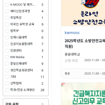
K-MOOC 및 매치업 강좌 특강
5
예비신입생과정
4
취업특강
1
외국인 유학생 교육
9
법학부
0
kwmooc
인제니움대학
0
2025학년도 소방안전교육
인공지능융합대학
7
직원)
인권센터
3
광운대학교
KW Media
1
2025.11.09 ~ 2
신청 마감
참빛인재대학
9
성인학습성공센터
6
종료
2025.11.09 ~ 2
기타
11
산학협력
2
학과/전공 소개영상
28
강좌 유형
