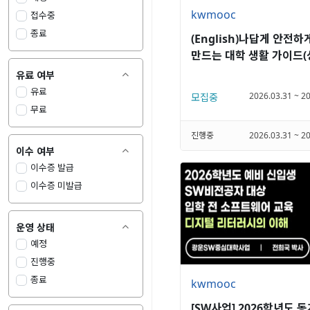
kwmooc
접수중
종료
(English)나답게 안전하
만드는 대학 생활 가이드(
가정폭력 예방교육)
유료 여부

유료
2026.03.31 ~ 2
모집중
무료
진행중
2026.03.31 ~ 2
이수 여부

이수증 발급
이수증 미발급
운영 상태

예정
진행중
종료
kwmooc
[SW사업] 2026학년도 