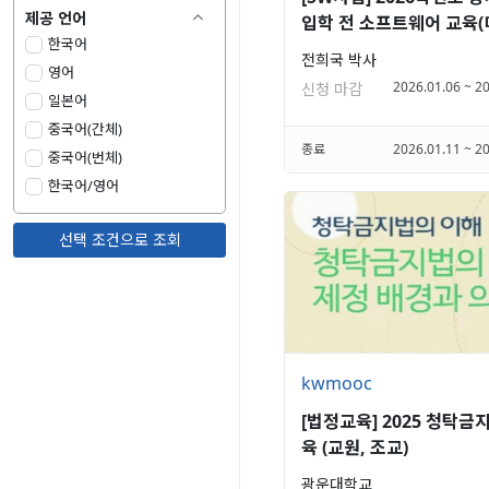
제공 언어

입학 전 소프트웨어 교육
한국어
리터러시의 이해)
전희국 박사
영어
2026.01.06 ~ 2
신청 마감
일본어
중국어(간체)
종료
2026.01.11 ~ 2
중국어(번체)
한국어/영어
선택 조건으로 조회
kwmooc
[법정교육] 2025 청탁금
육 (교원, 조교)
광운대학교