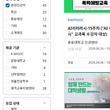
온라인강의
45
특강
25
홍보영상
12
kwmooc
기타
16
AI리터러시-15주차 ("AI
소개영상
30
시" 교과목 수강자 대상)
광운대학교 인권센터
제공 기관

2026.04.26 ~ 2
신청 마감
K-MOOC
16
광운대학교
59
종료
2026.04.06 ~ 2
기타
4
산학협력단
2
자율전공학부
1
원격교육지원센터
28
모집 상태

예정