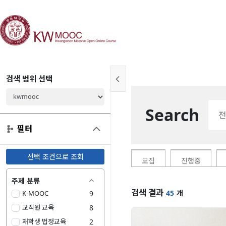
검색 범위 선택

Search
전

필터
선택 조건으로 조회
모집
진행중
주제 분류

검색 결과
45
개
K-MOOC
9
교직원 교육
8
재학생 법정교육
2