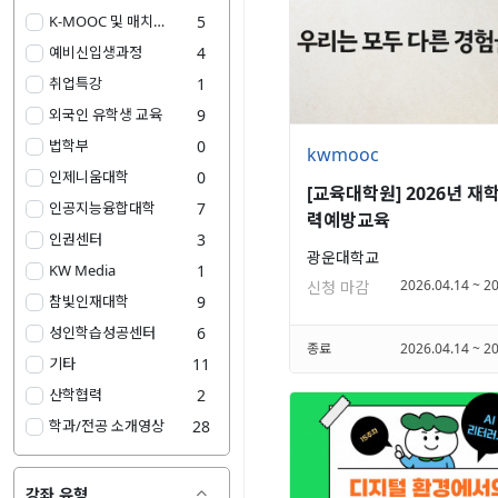
K-MOOC 및 매치업 강좌 특강
5
예비신입생과정
4
취업특강
1
외국인 유학생 교육
9
법학부
0
kwmooc
인제니움대학
0
[교육대학원] 2026년 재
인공지능융합대학
7
력예방교육
인권센터
3
광운대학교
KW Media
1
2026.04.14 ~ 2
신청 마감
참빛인재대학
9
성인학습성공센터
6
종료
2026.04.14 ~ 2
기타
11
산학협력
2
학과/전공 소개영상
28
강좌 유형
