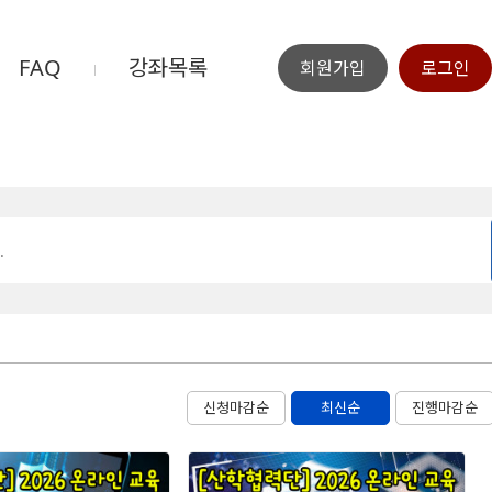
FAQ
강좌목록
회원가입
로그인
신청마감순
최신순
진행마감순