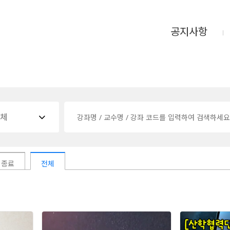
공지사항
체

종료
전체